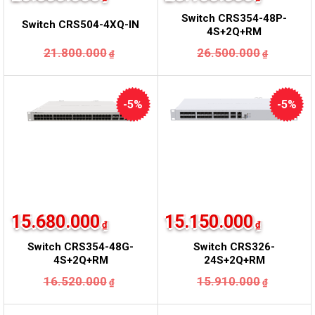
Switch CRS354-48P-
Switch CRS504-4XQ-IN
4S+2Q+RM
Giá
Giá
Giá
Giá
21.800.000
26.500.000
₫
₫
gốc
hiện
gốc
hiện
là:
tại
là:
tại
21.800.000₫.
là:
26.500.
là:
20.600.000₫.
25.100.
-5%
-5%
15.680.000
15.150.000
₫
₫
Switch CRS354-48G-
Switch CRS326-
4S+2Q+RM
24S+2Q+RM
Giá
Giá
Giá
Giá
16.520.000
15.910.000
₫
₫
gốc
hiện
gốc
hiện
là:
tại
là:
tại