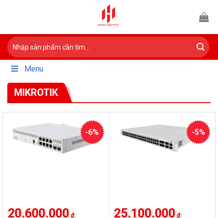
Bỏ
qua
nội
Tìm
dung
kiếm:
Menu
MIKROTIK
-6%
-5%
20.600.000
25.100.000
₫
₫