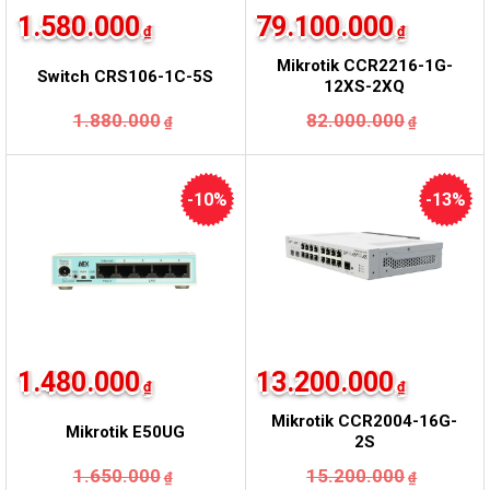
1.580.000
79.100.000
₫
₫
Mikrotik CCR2216-1G-
Switch CRS106-1C-5S
12XS-2XQ
Giá
Giá
Giá
Giá
1.880.000
82.000.000
₫
₫
gốc
hiện
gốc
hiện
là:
tại
là:
tại
1.880.000₫.
là:
82.000.
là:
1.580.000₫.
79.100.
-10%
-13%
1.480.000
13.200.000
₫
₫
Mikrotik CCR2004-16G-
Mikrotik E50UG
2S
Giá
Giá
Giá
Giá
1.650.000
15.200.000
₫
₫