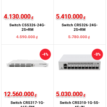
4.130.000
5.410.000
₫
₫
Switch CSS326-24G-
Switch CRS326-24G-
2S+RM
2S+RM
Giá
Giá
Giá
Giá
4.590.000
5.780.000
₫
₫
gốc
hiện
gốc
hiện
là:
tại
là:
tại
4.590.000₫.
là:
5.780.0
là:
4.130.000₫.
5.410.0
-4%
-8%
12.560.000
5.030.000
₫
₫
Switch CRS317-1G-
Switch CRS310-1G-5S-