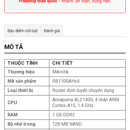
Freeship toàn quốc
– nhanh, an toàn, đúng hẹn.
Đặc điểm nổi bật
Đánh giá
Tư vấn & bán hàng qua Facebook
MÔ TẢ
THUỘC TÍNH
CHI TIẾT
Thương hiệu
Mikrotik
Mã sản phẩm
RB1100AHx4
Loại thiết bị
Router định tuyến chuyên dụng
Annapurna AL21400, 4 nhân ARM
CPU
Cortex-A15, 1.4 GHz
RAM
1 GB DDR3
Bộ nhớ trong
128 MB NAND