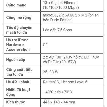
13 x Gigabit Ethernet
Cổng mạng
(10/100/1000 Mbps)
microSD, 2 x SATA, 2 x M.2 (phiên
Cổng mở rộng
bản Dude Edition)
Tốc độ chuyển
Lên đến 7.5 Gbps
mạch tối đa
Hỗ trợ IPsec
Hardware
Có
Acceleration
2 x AC 100–240V, hỗ trợ DC –48V
Nguồn cấp
và PoE-In (20–57V)
Công suất tiêu
25–33 W
thụ tối đa
Hệ điều hành
RouterOS, License Level 6
Nhiệt độ hoạt
–40°C đến +70°C
động
Kích thước
443 x 148 x 44 mm