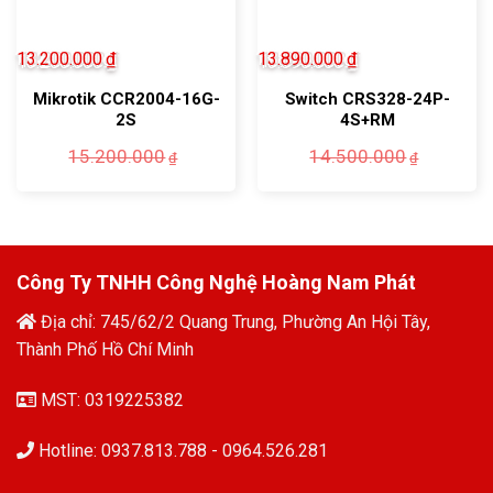
13.200.000
₫
13.890.000
₫
Mikrotik CCR2004-16G-
Switch CRS328-24P-
2S
4S+RM
Giá
Giá
Giá
Giá
15.200.000
14.500.000
₫
₫
gốc
hiện
gốc
hiện
là:
tại
là:
tại
15.200.000₫.
là:
14.500.
là:
13.200.000₫.
13.890.
Công Ty TNHH Công Nghệ Hoàng Nam Phát
Địa chỉ: 745/62/2 Quang Trung, Phường An Hội Tây,
Thành Phố Hồ Chí Minh
MST: 0319225382
Hotline: 0937.813.788 - 0964.526.281