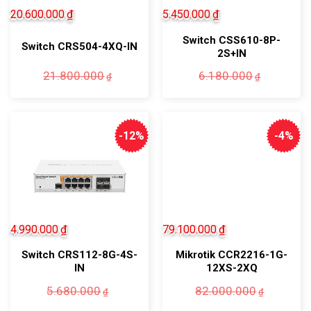
20.600.000
₫
5.450.000
₫
Switch CSS610-8P-
Switch CRS504-4XQ-IN
2S+IN
Giá
Giá
Giá
Giá
21.800.000
6.180.000
₫
₫
gốc
hiện
gốc
hiện
là:
tại
là:
tại
21.800.000₫.
là:
6.180.0
là:
20.600.000₫.
5.450.0
-12%
-4%
4.990.000
₫
79.100.000
₫
Switch CRS112-8G-4S-
Mikrotik CCR2216-1G-
IN
12XS-2XQ
Giá
Giá
Giá
Giá
5.680.000
82.000.000
₫
₫
gốc
hiện
gốc
hiện