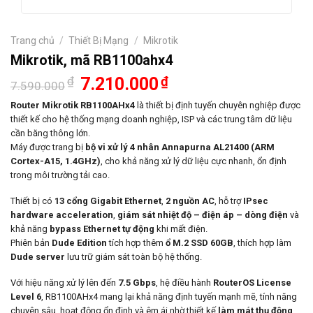
Trang chủ
/
Thiết Bị Mạng
/
Mikrotik
Mikrotik, mã RB1100ahx4
Giá
Giá
₫
7.210.000
₫
7.590.000
gốc
hiện
là:
tại
Router Mikrotik RB1100AHx4
là thiết bị định tuyến chuyên nghiệp được
7.590.000₫.
là:
thiết kế cho hệ thống mạng doanh nghiệp, ISP và các trung tâm dữ liệu
7.210.000₫.
cần băng thông lớn.
Máy được trang bị
bộ vi xử lý 4 nhân Annapurna AL21400 (ARM
Cortex-A15, 1.4GHz)
, cho khả năng xử lý dữ liệu cực nhanh, ổn định
trong môi trường tải cao.
Thiết bị có
13 cổng Gigabit Ethernet
,
2 nguồn AC
, hỗ trợ
IPsec
hardware acceleration
,
giám sát nhiệt độ – điện áp – dòng điện
và
khả năng
bypass Ethernet tự động
khi mất điện.
Phiên bản
Dude Edition
tích hợp thêm
ổ M.2 SSD 60GB
, thích hợp làm
Dude server
lưu trữ giám sát toàn bộ hệ thống.
Với hiệu năng xử lý lên đến
7.5 Gbps
, hệ điều hành
RouterOS License
Level 6
, RB1100AHx4 mang lại khả năng định tuyến mạnh mẽ, tính năng
chuyên sâu, hoạt động ổn định và êm ái nhờ thiết kế
làm mát thụ động