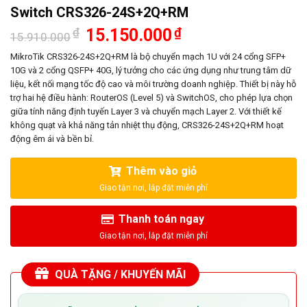
Switch CRS326-24S+2Q+RM
Giá
Giá
₫
15.150.000
₫
15.910.000
gốc
hiện
là:
tại
MikroTik CRS326-24S+2Q+RM là bộ chuyển mạch 1U với 24 cổng SFP+
15.910.000₫.
là:
10G và 2 cổng QSFP+ 40G, lý tưởng cho các ứng dụng như trung tâm dữ
15.150.000₫.
liệu, kết nối mạng tốc độ cao và môi trường doanh nghiệp. Thiết bị này hỗ
trợ hai hệ điều hành: RouterOS (Level 5) và SwitchOS, cho phép lựa chọn
giữa tính năng định tuyến Layer 3 và chuyển mạch Layer 2. Với thiết kế
không quạt và khả năng tản nhiệt thụ động, CRS326-24S+2Q+RM hoạt
động êm ái và bền bỉ.
Thêm vào giỏ
Thanh toán ngay
QUÀ TẶNG / KHUYẾN MÃI