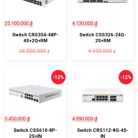
25.100.000
₫
4.130.000
₫
Switch CRS354-48P-
Switch CSS326-24G-
4S+2Q+RM
2S+RM
Giá
Giá
Giá
Giá
26.500.000
4.590.000
₫
₫
gốc
hiện
gốc
hiện
là:
tại
là:
tại
26.500.000₫.
là:
4.590.0
là:
25.100.000₫.
4.130.0
-12%
-12%
5.450.000
₫
4.990.000
₫
Switch CSS610-8P-
Switch CRS112-8G-4S-
2S+IN
IN