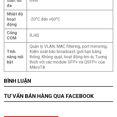
suất tối
69W
đa
Nhiệt độ
hoạt
-20°C đến +60°C
động
Cổng
RJ45
COM
Quản lý VLAN, MAC filtering, port mirroring;
Tính
Kiểm soát bão broadcast, giới hạn băng
năng nổi
thông; Không quạt, hoạt động êm ái; Tương
bật
thích với các module SFP+ và QSFP+ của
MikroTik
BÌNH LUẬN
TƯ VẤN BÁN HÀNG QUA FACEBOOK