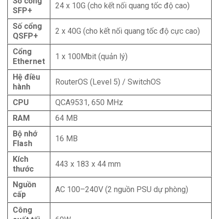
Số cổng
24 x 10G (cho kết nối quang tốc độ cao)
SFP+
Số cổng
2 x 40G (cho kết nối quang tốc độ cực cao)
QSFP+
Cổng
1 x 100Mbit (quản lý)
Ethernet
Hệ điều
RouterOS (Level 5) / SwitchOS
hành
CPU
QCA9531, 650 MHz
RAM
64 MB
Bộ nhớ
16 MB
Flash
Kích
443 x 183 x 44 mm
thước
Nguồn
AC 100–240V (2 nguồn PSU dự phòng)
cấp
Công