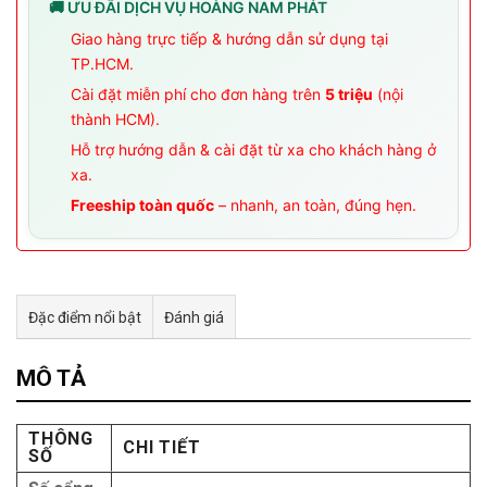
🚚 ƯU ĐÃI DỊCH VỤ HOÀNG NAM PHÁT
Giao hàng trực tiếp & hướng dẫn sử dụng tại
TP.HCM.
Cài đặt miễn phí cho đơn hàng trên
5 triệu
(nội
thành HCM).
Hỗ trợ hướng dẫn & cài đặt từ xa cho khách hàng ở
xa.
Freeship toàn quốc
– nhanh, an toàn, đúng hẹn.
Đặc điểm nổi bật
Đánh giá
Tư vấn & bán hàng qua Facebook
MÔ TẢ
THÔNG
CHI TIẾT
SỐ