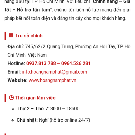
hàng đầu tại TP. Hồ Chí Minh. Với tiêu chí “
Chính hãng – Giá
tốt – Hỗ trợ tận tâm
”, chúng tôi luôn nỗ lực mang đến giải
pháp kết nối toàn diện và đáng tin cậy cho mọi khách hàng.
🏢 Trụ sở chính
Địa chỉ:
745/62/2 Quang Trung, Phường An Hội Tây, TP. Hồ
Chí Minh, Việt Nam
Hotline:
0937.813.788 –
0964.526.281
Email:
info.hoangnamphat@gmail.com
Website:
www.hoangnamphat.vn
🕒 Thời gian làm việc
🔹
Thứ 2 – Thứ 7:
8h00 – 18h00
🔹
Chủ nhật:
Nghỉ (hỗ trợ online 24/7)