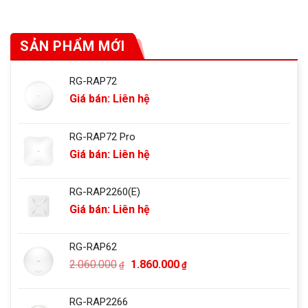
SẢN PHẨM MỚI
RG-RAP72
Giá bán: Liên hệ
RG-RAP72 Pro
Giá bán: Liên hệ
RG-RAP2260(E)
Giá bán: Liên hệ
RG-RAP62
Giá
Giá
2.060.000
1.860.000
₫
₫
gốc
hiện
là:
tại
RG-RAP2266
2.060.000₫.
là: