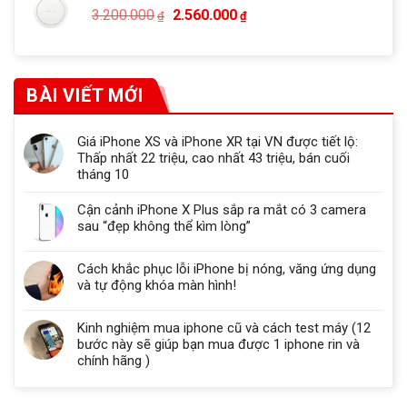
Giá
Giá
3.200.000
2.560.000
₫
₫
1.860.000₫.
gốc
hiện
là:
tại
3.200.000₫.
là:
2.560.000₫.
BÀI VIẾT MỚI
Giá iPhone XS và iPhone XR tại VN được tiết lộ:
Thấp nhất 22 triệu, cao nhất 43 triệu, bán cuối
tháng 10
Cận cảnh iPhone X Plus sắp ra mắt có 3 camera
sau “đẹp không thể kìm lòng”
Cách khắc phục lỗi iPhone bị nóng, văng ứng dụng
và tự động khóa màn hình!
Kinh nghiệm mua iphone cũ và cách test máy (12
bước này sẽ giúp bạn mua được 1 iphone rin và
chính hãng )