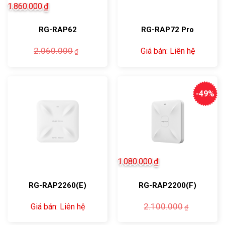
1.860.000
₫
RG-RAP62
RG-RAP72 Pro
Giá
Giá
2.060.000
Giá bán: Liên hệ
₫
gốc
hiện
là:
tại
2.060.000₫.
là:
1.860.000₫.
-49%
1.080.000
₫
RG-RAP2260(E)
RG-RAP2200(F)
Giá
Giá
2.100.000
Giá bán: Liên hệ
₫
gốc
hiện
là:
tại