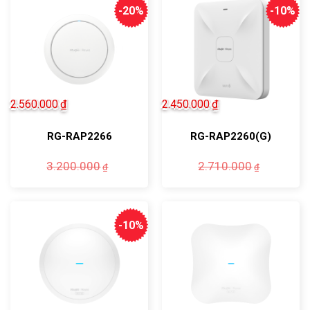
-20%
-10%
2.560.000
₫
2.450.000
₫
RG-RAP2266
RG-RAP2260(G)
Giá
Giá
Giá
Giá
3.200.000
2.710.000
₫
₫
gốc
hiện
gốc
hiện
là:
tại
là:
tại
3.200.000₫.
là:
2.710.0
là:
2.560.000₫.
2.450.0
-10%