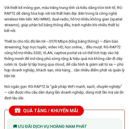
Với thiết kế mỏng gọn, màu trắng trung tính và kiểu dáng tròn tinh tế, RG-
RAP72 dễ dàng hòa hợp với nội thất hiện đại. Bên trong là công nghệ
wireless tiên tiến: MU-MIMO, dual-radio, hỗ trợ nhiều không gian (spatial
streams), giúp phân bổ băng thông đều, tránh nghẽn khi nhiều thiết bị
kết nối.
Thiết bị cho tốc độ lên tới ~3570 Mbps (tổng băng thông) — đảm bảo
streaming, họp trực tuyến, video HD, học online,… đều mượt. RG-RAP72
cũng hỗ trợ nhiều SSID, VLAN, captive portal và có thể tích hợp vào hệ
thống mesh để mở rộng phủ sóng rộng & hiệu quả mà không cần đi dây
rườm rà. Quản lý tập trung qua cloud, dễ cấu hình & giám sát từ xa — phù
hợp doanh nghiệp, khách sạn, nhà hàng… cần nhiều điểm phát và quản lý
tiện lợi.
Nói ngắn gọn: RG-RAP72 là “giải pháp WiFi mạnh, sạch, chuyên nghiệp”
— cân được nhu cầu dân dụng lẫn doanh nghiệp, dùng một lần mà xài ổn
định lâu dài.
QUÀ TẶNG / KHUYẾN MÃI
🚚 ƯU ĐÃI DỊCH VỤ HOÀNG NAM PHÁT