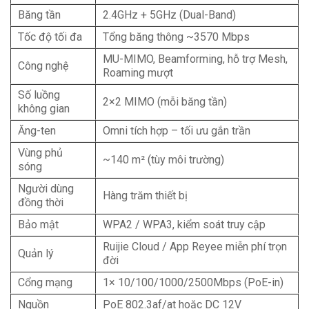
Băng tần
2.4GHz + 5GHz (Dual-Band)
Tốc độ tối đa
Tổng băng thông ~3570 Mbps
MU-MIMO, Beamforming, hỗ trợ Mesh,
Công nghệ
Roaming mượt
Số luồng
2×2 MIMO (mỗi băng tần)
không gian
Ăng-ten
Omni tích hợp – tối ưu gắn trần
Vùng phủ
~140 m² (tùy môi trường)
sóng
Người dùng
Hàng trăm thiết bị
đồng thời
Bảo mật
WPA2 / WPA3, kiểm soát truy cập
Ruijie Cloud / App Reyee miễn phí trọn
Quản lý
đời
Cổng mạng
1× 10/100/1000/2500Mbps (PoE-in)
Nguồn
PoE 802.3af/at hoặc DC 12V