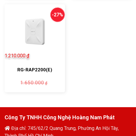
2.100.0
là:
1.080.0
-27%
1.210.000
₫
RG-RAP2200(E)
Giá
Giá
1.650.000
₫
gốc
hiện
là:
tại
1.650.000₫.
là:
1.210.000₫.
Công Ty TNHH Công Nghệ Hoàng Nam Phát
Địa chỉ: 745/62/2 Quang Trung, Phường An Hội Tây,
Thành Phố Hồ Chí Minh