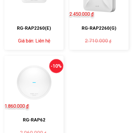
2.450.000
₫
RG-RAP2260(E)
RG-RAP2260(G)
Giá
Giá
2.710.000
Giá bán: Liên hệ
₫
gốc
hiện
là:
tại
2.710.0
là:
2.450.0
-10%
1.860.000
₫
RG-RAP62
Giá
Giá
2.060.000