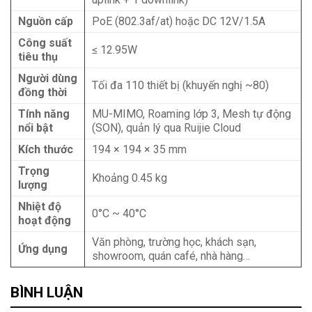
Nguồn cấp
PoE (802.3af/at) hoặc DC 12V/1.5A
Công suất
≤ 12.95W
tiêu thụ
Người dùng
Tối đa 110 thiết bị (khuyến nghị ~80)
đồng thời
Tính năng
MU-MIMO, Roaming lớp 3, Mesh tự động
nổi bật
(SON), quản lý qua Ruijie Cloud
Kích thước
194 × 194 × 35 mm
Trọng
Khoảng 0.45 kg
lượng
Nhiệt độ
0°C ~ 40°C
hoạt động
Văn phòng, trường học, khách sạn,
Ứng dụng
showroom, quán café, nhà hàng…
BÌNH LUẬN