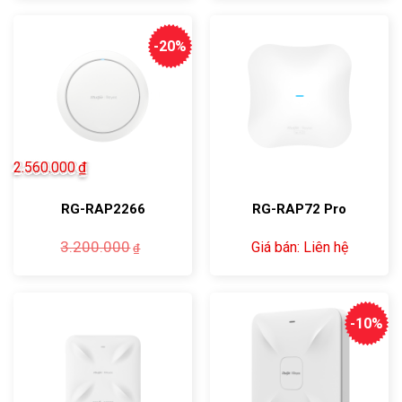
2.100.0
là:
1.080.0
-20%
2.560.000
₫
RG-RAP2266
RG-RAP72 Pro
Giá
Giá
3.200.000
Giá bán: Liên hệ
₫
gốc
hiện
là:
tại
3.200.000₫.
là:
2.560.000₫.
-10%