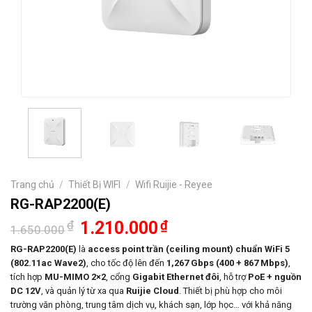
Trang chủ
/
Thiết Bị WIFI
/
Wifi Ruijie - Reyee
RG-RAP2200(E)
Giá
Giá
₫
1.210.000
₫
1.650.000
gốc
hiện
là:
tại
RG-RAP2200(E)
là
access point trần (ceiling mount) chuẩn WiFi 5
1.650.000₫.
là:
(802.11ac Wave2)
, cho tốc độ lên đến
1,267 Gbps (400 + 867 Mbps)
,
1.210.000₫.
tích hợp
MU-MIMO 2×2
, cổng
Gigabit Ethernet đôi
, hỗ trợ
PoE + nguồn
DC 12V
, và quản lý từ xa qua
Ruijie Cloud
. Thiết bị phù hợp cho môi
trường văn phòng, trung tâm dịch vụ, khách sạn, lớp học… với khả năng