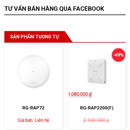
TƯ VẤN BÁN HÀNG QUA FACEBOOK
SẢN PHẨM TƯƠNG TỰ
-49%
1.080.000
₫
RG-RAP72
RG-RAP2200(F)
Giá
Giá
2.100.000
Giá bán: Liên hệ
₫
gốc
hiện
là:
tại