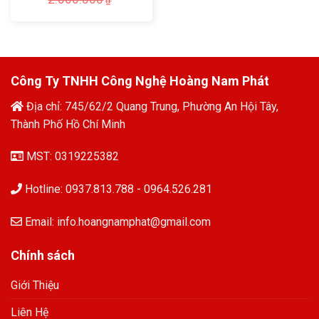
₫
gốc
hiện
là:
tại
2.060.000₫.
là:
1.860.000₫.
Công Ty TNHH Công Nghệ Hoàng Nam Phát
Địa chỉ: 745/62/2 Quang Trung, Phường An Hội Tây,
Thành Phố Hồ Chí Minh
MST: 0319225382
Hotline: 0937.813.788 - 0964.526.281
Email: info.hoangnamphat@gmail.com
Chính sách
Giới Thiệu
Liên Hệ