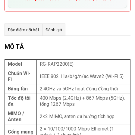
Đặc điểm nổi bật
Đánh giá
Tư vấn & bán hàng qua Facebook
MÔ TẢ
Model
RG-RAP2200(E)
Chuẩn Wi-
IEEE 802.11a/b/g/n/ac Wave2 (Wi-Fi 5)
Fi
Băng tần
2.4GHz và 5GHz hoạt động đồng thời
Tốc độ tối
400 Mbps (2.4GHz) + 867 Mbps (5GHz),
đa
tổng 1267 Mbps
MIMO /
2×2 MIMO, anten đa hướng tích hợp
Anten
2 × 10/100/1000 Mbps Ethernet (1
Cổng mạng
uplink + 1 downlink)