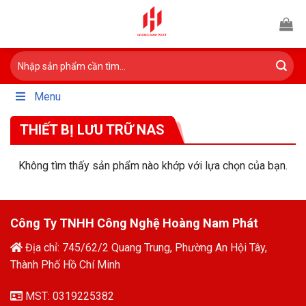
Bỏ
qua
nội
Tìm
dung
kiếm:
Menu
THIẾT BỊ LƯU TRỮ NAS
Không tìm thấy sản phẩm nào khớp với lựa chọn của bạn.
Công Ty TNHH Công Nghệ Hoàng Nam Phát
Địa chỉ: 745/62/2 Quang Trung, Phường An Hội Tây,
Thành Phố Hồ Chí Minh
MST: 0319225382