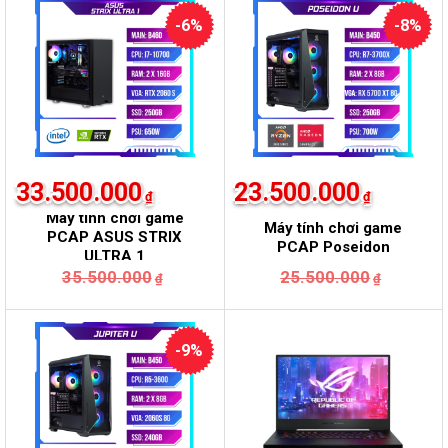
15.500.000₫.
là:
15.500.
là:
13.500.000₫.
13.500.
-6%
-8%
33.500.000
23.500.000
₫
₫
Máy tính chơi game
Máy tính chơi game
PCAP ASUS STRIX
PCAP Poseidon
ULTRA 1
Giá
Giá
Giá
Giá
35.500.000
25.500.000
₫
₫
gốc
hiện
gốc
hiện
là:
tại
là:
tại
35.500.000₫.
là:
25.500.
là:
33.500.000₫.
23.500.
-9%