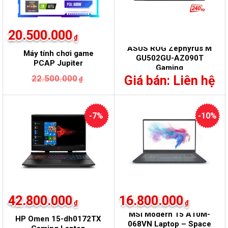
20.500.000
₫
ASUS ROG Zephyrus M
Máy tính chơi game
GU502GU-AZ090T
PCAP Jupiter
Gaming
Giá
Giá
22.500.000
Giá bán: Liên hệ
₫
gốc
hiện
là:
tại
22.500.000₫.
là:
20.500.000₫.
-7%
-10%
42.800.000
16.800.000
₫
₫
MSI Modern 15 A10M-
HP Omen 15-dh0172TX
068VN Laptop – Space