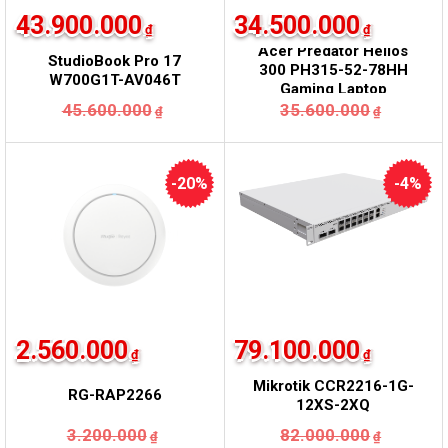
43.900.000
34.500.000
₫
₫
ASUS ProArt
Acer Predator Helios
StudioBook Pro 17
300 PH315-52-78HH
W700G1T-AV046T
Gaming Laptop
Laptop
45.600.000
35.600.000
₫
₫
-20%
-4%
2.560.000
79.100.000
₫
₫
Mikrotik CCR2216-1G-
RG-RAP2266
12XS-2XQ
Giá
Giá
Giá
Giá
3.200.000
82.000.000
₫
₫