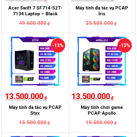
Acer Swift 7 SF714-52T-
Máy tính đa tác vụ PCAP
7134 Laptop – Black
Iris
Giá
Giá
49.600.000
25.500.000
₫
₫
gốc
hiện
là:
tại
25.500.
là:
23.500.
-13%
-13%
13.500.000
13.500.000
₫
₫
Máy tính đa tác vụ PCAP
Máy tính chơi game
Styx
PCAP Apollo
Giá
Giá
Giá
Giá
15.500.000
15.500.000
₫
₫
gốc
hiện
gốc
hiện
là:
tại
là:
tại