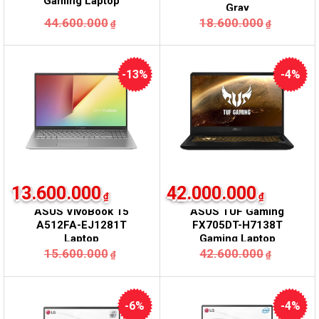
Gaming Laptop
Gray
44.600.000
18.600.000
₫
₫
-13%
-4%
13.600.000
42.000.000
₫
₫
ASUS VivoBook 15
ASUS TUF Gaming
A512FA-EJ1281T
FX705DT-H7138T
Laptop
Gaming Laptop
15.600.000
42.600.000
₫
₫
-6%
-4%