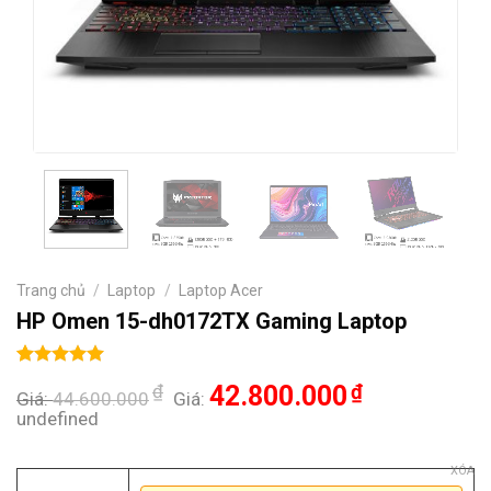
Trang chủ
/
Laptop
/
Laptop Acer
HP Omen 15-dh0172TX Gaming Laptop
5.00
1
trên 5
₫
42.800.000
₫
Giá:
44.600.000
Giá:
dựa trên
đánh giá
undefined
XÓA