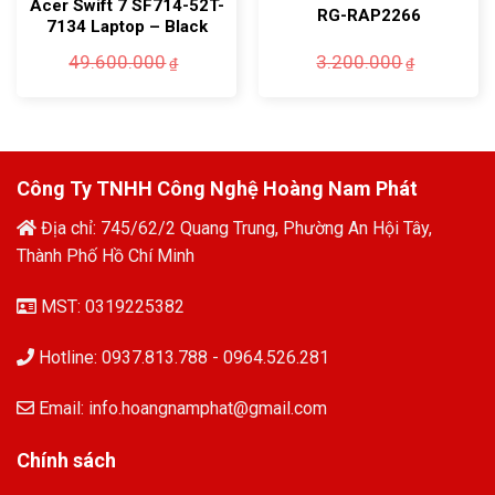
Acer Swift 7 SF714-52T-
RG-RAP2266
7134 Laptop – Black
Giá
Giá
49.600.000
3.200.000
₫
₫
gốc
hiện
là:
tại
3.200.0
là:
2.560.0
Công Ty TNHH Công Nghệ Hoàng Nam Phát
Địa chỉ: 745/62/2 Quang Trung, Phường An Hội Tây,
Thành Phố Hồ Chí Minh
MST: 0319225382
Hotline: 0937.813.788 - 0964.526.281
Email: info.hoangnamphat@gmail.com
Chính sách