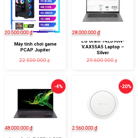
20.500.000
₫
28.000.000
₫
LG Gram 14ZD90N-
Máy tính chơi game
V.AX55A5 Laptop –
PCAP Jupiter
Silver
Giá
Giá
22.500.000
29.600.000
₫
₫
gốc
hiện
là:
tại
22.500.000₫.
là:
20.500.000₫.
-4%
-20%
48.000.000
₫
2.560.000
₫