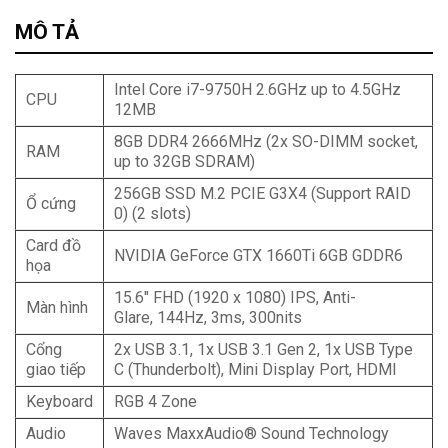
Tư vấn & bán hàng qua Facebook
MÔ TẢ
Intel Core i7-9750H 2.6GHz up to 4.5GHz
CPU
12MB
8GB DDR4 2666MHz (2x SO-DIMM socket,
RAM
up to 32GB SDRAM)
256GB SSD M.2 PCIE G3X4 (Support RAID
Ổ cứng
0) (2 slots)
Card đồ
NVIDIA GeForce GTX 1660Ti 6GB GDDR6
họa
15.6″ FHD (1920 x 1080) IPS, Anti-
Màn hình
Glare, 144Hz, 3ms, 300nits
Cổng
2x USB 3.1, 1x USB 3.1 Gen 2, 1x USB Type
giao tiếp
C (Thunderbolt), Mini Display Port, HDMI
Keyboard
RGB 4 Zone
Audio
Waves MaxxAudio® Sound Technology