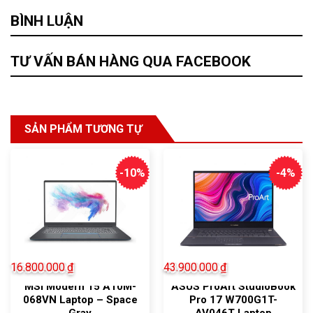
BÌNH LUẬN
TƯ VẤN BÁN HÀNG QUA FACEBOOK
SẢN PHẨM TƯƠNG TỰ
-10%
-4%
16.800.000
₫
43.900.000
₫
MSI Modern 15 A10M-
ASUS ProArt StudioBook
068VN Laptop – Space
Pro 17 W700G1T-