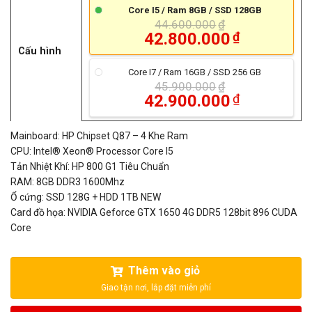
Core I5 / Ram 8GB / SSD 128GB
44.600.000
₫
Giá
42.800.000
₫
gốc
Cấu hình
Giá
là:
hiện
44.600.000₫.
Core I7 / Ram 16GB / SSD 256 GB
tại
45.900.000
₫
là:
Giá
42.900.000
₫
42.800.000₫.
gốc
Giá
là:
hiện
45.900.000₫.
Mainboard: HP Chipset Q87 – 4 Khe Ram
tại
là:
CPU: Intel® Xeon® Processor Core I5
42.900.000₫.
Tản Nhiệt Khí: HP 800 G1 Tiêu Chuẩn
RAM: 8GB DDR3 1600Mhz
Ổ cứng: SSD 128G + HDD 1TB NEW
Card đồ họa: NVIDIA Geforce GTX 1650 4G DDR5 128bit 896 CUDA
Core
Thêm vào giỏ