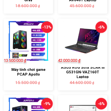
Gray
AV046T Laptop
18.600.000
45.600.000
₫
₫
-13%
-6%
13.500.000
₫
42.000.000
₫
ASUS ROG Strix SCAR III
Máy tính chơi game
G531GN-VAZ160T
PCAP Apollo
Laptop
Giá
Giá
15.500.000
44.600.000
₫
₫
gốc
hiện
là:
tại
15.500.000₫.
là:
13.500.000₫.
-9%
-6%