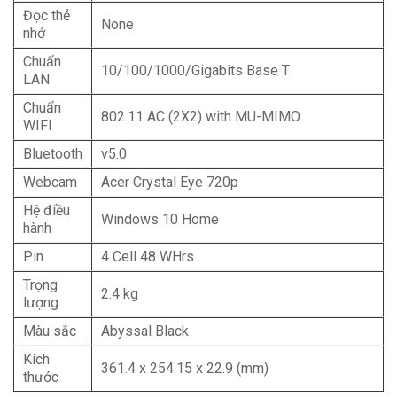
Đọc thẻ
None
nhớ
Chuẩn
10/100/1000/Gigabits Base T
LAN
Chuẩn
802.11 AC (2X2) with MU-MIMO
WIFI
Bluetooth
v5.0
Webcam
Acer Crystal Eye 720p
Hệ điều
Windows 10 Home
hành
Pin
4 Cell 48 WHrs
Trọng
2.4 kg
lượng
Màu sắc
Abyssal Black
Kích
361.4 x 254.15 x 22.9 (mm)
thước