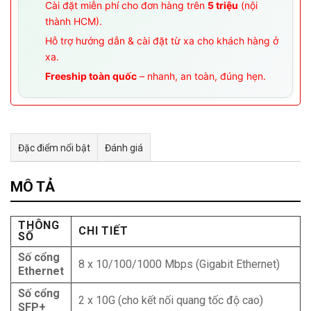
Cài đặt miễn phí cho đơn hàng trên
5 triệu
(nội
thành HCM).
Hỗ trợ hướng dẫn & cài đặt từ xa cho khách hàng ở
xa.
Freeship toàn quốc
– nhanh, an toàn, đúng hẹn.
Đặc điểm nổi bật
Đánh giá
Tư vấn & bán hàng qua Facebook
MÔ TẢ
THÔNG
CHI TIẾT
SỐ
Số cổng
8 x 10/100/1000 Mbps (Gigabit Ethernet)
Ethernet
Số cổng
2 x 10G (cho kết nối quang tốc độ cao)
SFP+