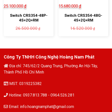
25.100.000
₫
15.680.000
₫
Switch CRS354-48P-
Switch CRS354-48G-
4S+2Q+RM
4S+2Q+RM
Giá
Giá
Giá
Giá
26.500.000
16.520.000
₫
₫
gốc
hiện
gốc
hiện
là:
tại
là:
tại
26.500.000₫.
là:
16.520.
là:
25.100.000₫.
15.680.
Công Ty TNHH Công Nghệ Hoàng Nam Phát
Địa chỉ: 745/62/2 Quang Trung, Phường An Hội Tây,
Thành Phố Hồ Chí Minh
MST: 0319225382
Hotline: 0937.813.788 - 0964.526.281
Email: info.hoangnamphat@gmail.com