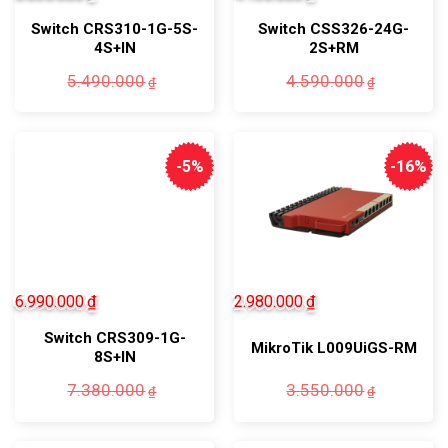
Switch CRS310-1G-5S-
Switch CSS326-24G-
4S+IN
2S+RM
Giá
Giá
Giá
Giá
5.490.000
4.590.000
₫
₫
gốc
hiện
gốc
hiện
là:
tại
là:
tại
5.490.000₫.
là:
4.590.0
là:
5.030.000₫.
4.130.0
-5%
-16%
6.990.000
₫
2.980.000
₫
Switch CRS309-1G-
MikroTik L009UiGS-RM
8S+IN
Giá
Giá
Giá
Giá
7.380.000
3.550.000
₫
₫
gốc
hiện
gốc
hiện
là:
tại
là:
tại
7.380.000₫.
là:
3.550.0
là: