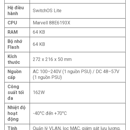
Hệ điều
SwitchOS Lite
hành
CPU
Marvell 88E6193X
RAM
64 KB
Bộ nhớ
64 KB
Flash
Kích
272 x 216 x 50 mm
thước
Nguồn
AC 100–240V (1 nguồn PSU) / DC 48–57V
cấp
(1 nguồn PSU)
Công
suất tối
162W
đa
Nhiệt độ
hoạt
-40°C đến +70°C
động
Tính
Quản lý VLAN, lọc MAC, giám sát lưu lượng,