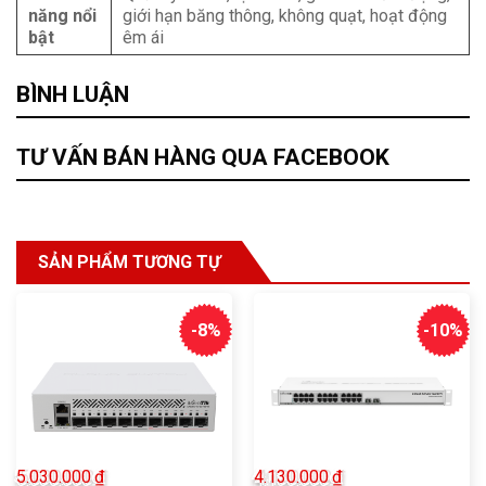
năng nổi
giới hạn băng thông, không quạt, hoạt động
bật
êm ái
BÌNH LUẬN
TƯ VẤN BÁN HÀNG QUA FACEBOOK
SẢN PHẨM TƯƠNG TỰ
-8%
-10%
5.030.000
₫
4.130.000
₫