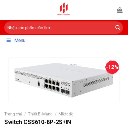
Bỏ
qua
nội
Tìm
dung
kiếm:
Menu
-12%
Trang chủ
/
Thiết Bị Mạng
/
Mikrotik
Switch CSS610-8P-2S+IN