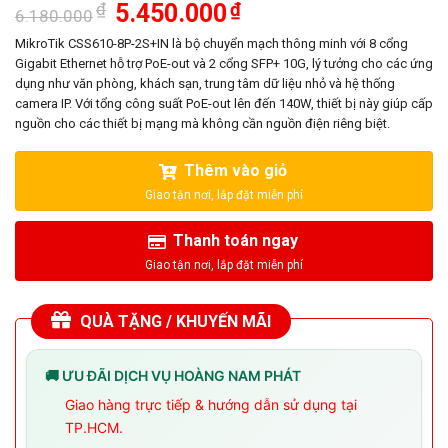
Giá
Giá
₫
5.450.000
₫
6.180.000
gốc
hiện
là:
tại
MikroTik CSS610-8P-2S+IN là bộ chuyển mạch thông minh với 8 cổng
6.180.000₫.
là:
Gigabit Ethernet hỗ trợ PoE-out và 2 cổng SFP+ 10G, lý tưởng cho các ứng
5.450.000₫.
dụng như văn phòng, khách sạn, trung tâm dữ liệu nhỏ và hệ thống
camera IP. Với tổng công suất PoE-out lên đến 140W, thiết bị này giúp cấp
nguồn cho các thiết bị mạng mà không cần nguồn điện riêng biệt.
Thêm vào giỏ
Thanh toán ngay
QUÀ TẶNG / KHUYẾN MÃI
🚚 ƯU ĐÃI DỊCH VỤ HOÀNG NAM PHÁT
Giao hàng trực tiếp & hướng dẫn sử dụng tại
TP.HCM.